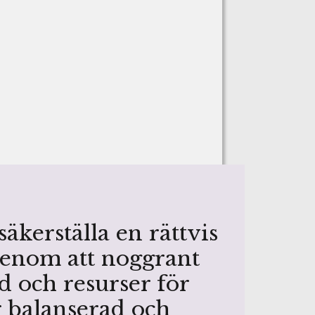
äkerställa en rättvis
Genom att noggrant
d och resurser för
r balanserad och