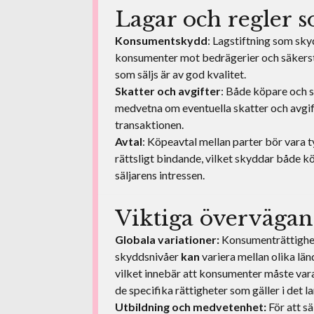
Lagar och regler s
Konsumentskydd
: Lagstiftning som sk
konsumenter mot bedrägerier och säkerstä
som säljs är av god kvalitet.
Skatter och avgifter
: Både köpare och s
medvetna om eventuella skatter och avgift
transaktionen.
Avtal
: Köpeavtal mellan parter bör vara t
rättsligt bindande, vilket skyddar både k
säljarens intressen.
Viktiga överväga
Globala variationer:
Konsumenträttighe
skyddsnivåer
kan
variera mellan olika län
vilket innebär att konsumenter måste va
de specifika rättigheter som gäller i det la
Utbildning och medvetenhet:
För att sä