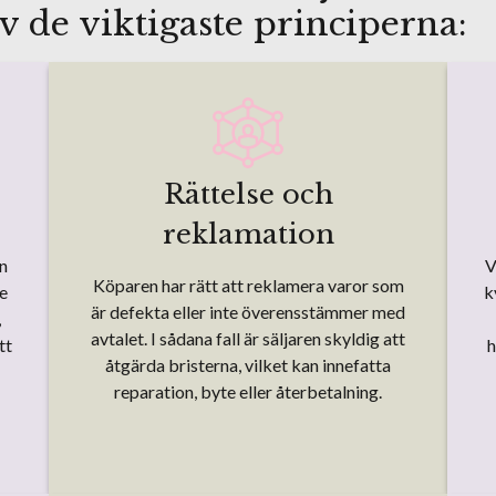
v de viktigaste principerna:
Rättelse och
reklamation
en
V
Köparen har rätt att reklamera varor som
re
k
är defekta eller inte överensstämmer med
,
avtalet. I sådana fall är säljaren skyldig att
tt
h
åtgärda bristerna, vilket kan innefatta
reparation, byte eller återbetalning.