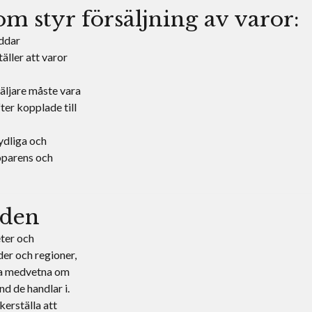
om styr försäljning av varor:
yddar
ller att varor
äljare måste vara
er kopplade till
ydliga och
öparens och
nden
ter och
der och regioner,
ra medvetna om
nd de handlar i.
kerställa att