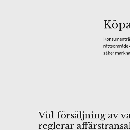
Köpa
Konsumenträtt
rättsområde o
säker markna
Vid försäljning av va
reglerar affärstrans