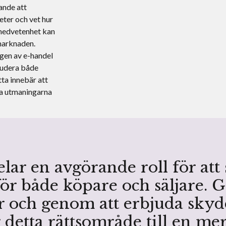
ande att
ter och vet hur
medvetenhet kan
marknaden.
gen av e-handel
kludera både
tta innebär att
ka utmaningarna
ar en avgörande roll för att s
ör både köpare och säljare. 
r och genom att erbjuda skyd
detta rättsområde till en me