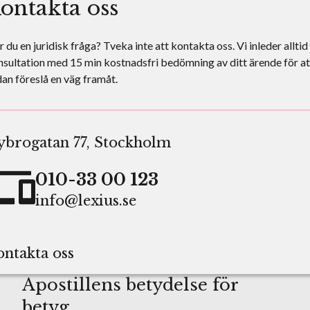
ontakta oss
 du en juridisk fråga? Tveka inte att kontakta oss. Vi inleder alltid
sultation med 15 min kostnadsfri bedömning av ditt ärende för at
an föreslå en väg framåt.
ybrogatan 77, Stockholm
010-33 00 123
info@lexius.se
ntakta oss
Apostillens betydelse för
betyg