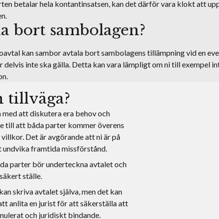
en betalar hela kontantinsatsen, kan det därför vara klokt att upp
en.
a bort sambolagen?
oavtal kan sambor avtala bort sambolagens tillämpning vid en eve
delvis inte ska gälla. Detta kan vara lämpligt om ni till exempel int
on.
 tillväga?
 med att diskutera era behov och
e till att båda parter kommer överens
villkor. Det är avgörande att ni är på
t undvika framtida missförstånd.
åda parter bör underteckna avtalet och
säkert ställe.
kan skriva avtalet själva, men det kan
tt anlita en jurist för att säkerställa att
rmulerat och juridiskt bindande.