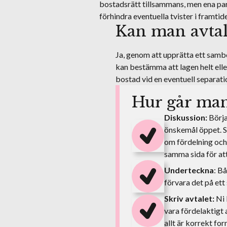
bostadsrätt tillsammans, men ena part
förhindra eventuella tvister i framtid
Kan man avtal
Ja, genom att upprätta ett samb
kan bestämma att lagen helt eller 
bostad vid en eventuell separati
Hur går man
Diskussion:
Börja
önskemål öppet. S
om fördelning och 
samma sida för at
Underteckna
: B
förvara det på ett 
Skriv avtalet:
Ni 
vara fördelaktigt a
allt är korrekt fo