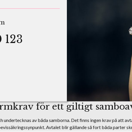
lm
 123
rmkrav för ett giltigt samboa
h undertecknas av båda samborna. Det finns ingen krav på att avtale
evissäkringssynpunkt. Avtalet blir gällande så fort båda parter skr