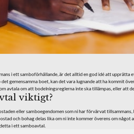
mans i ett samboförhållande, är det alltid en god idé att upprätta e
pp det gemensamma boet, kan det vara lugnande att ha kommit över
tom avtala om att bodelningsreglerna inte ska tillämpas, eller att 
tal viktigt?
ostaden eller samboegendomen som ni har förvärvat tillsammans, 
ostad och bohag delas lika om ni inte kommer överens om något an
detta i ett samboavtal.