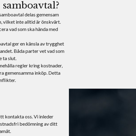
t samboavtal?
 samboavtal delas gemensam
vilket inte alltid är önskvärt.
ficera vad som ska hända med
oavtal ger en känsla av trygghet
landet. Båda parter vet vad som
 ta slut.
nnehålla regler kring kostnader,
tera gemensamma inköp. Detta
nflikter.
tt kontakta oss. Vi inleder
ostnadsfri bedömning av ditt
ramåt.