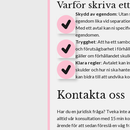
Varför skriva et
Skydd av egendom
: Utan
egendom lika vid separation, 
Med ett avtal kan ni speci
egendomen.
Trygghet
: Att ha ett samb
och förutsägbarhet i förhål
gäller om förhållandet skulle
Klara regler
: Avtalet kan i
skulder och hur ni ska han
kan bidra till att undvika ko
Kontakta oss
Har du en juridisk fråga? Tveka inte a
alltid vår konsultation med 15 min k
ärende för att sedan föreslå en väg f