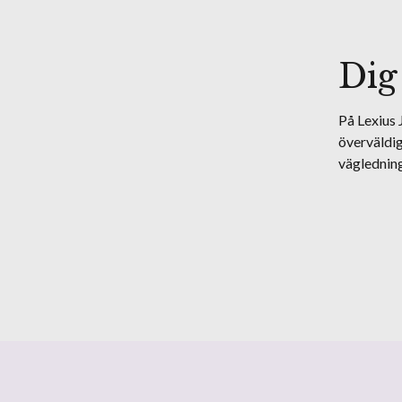
Dig
På Lexius 
överväldig
väglednin