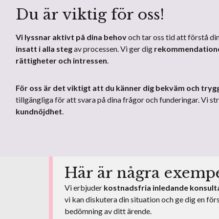
Du är viktig för oss!
Vi lyssnar aktivt på dina behov
och tar oss tid att förstå di
insatt i alla steg
av processen. Vi ger dig
rekommendationer
rättigheter och intressen
.
För oss är det viktigt att du känner dig bekväm och tryg
tillgängliga för att svara på dina frågor och funderingar. Vi s
kundnöjdhet
.
Här är några exempel
Vi erbjuder
kostnadsfria inledande konsult
vi kan diskutera din situation och ge dig en för
bedömning av ditt ärende.