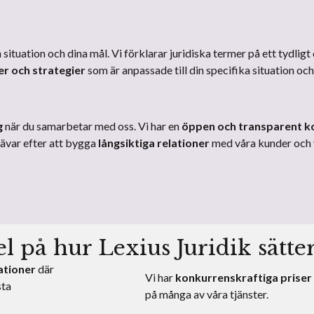
n situation och dina mål. Vi förklarar juridiska termer på ett tydligt 
 och strategier
som är anpassade till din specifika situation oc
g
när du samarbetar med oss. Vi har en
öppen och transparent 
trävar efter att bygga
långsiktiga relationer
med våra kunder och vi
 på hur Lexius Juridik sätte
ationer
där
Vi har
konkurrenskraftiga priser
sta
på många av våra tjänster.