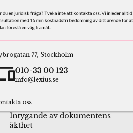
 du en juridisk fråga? Tveka inte att kontakta oss. Vi inleder alltid
sultation med 15 min kostnadsfri bedömning av ditt ärende för at
an föreslå en väg framåt.
ybrogatan 77, Stockholm
010-33 00 123
info@lexius.se
ntakta oss
Intygande av dokumentens
äkthet