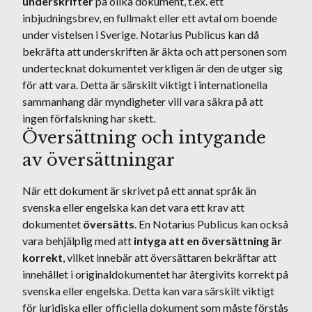
underskrifter
på olika dokument, t.ex. ett
inbjudningsbrev, en fullmakt eller ett avtal om boende
under vistelsen i Sverige. Notarius Publicus kan då
bekräfta att underskriften är äkta och att personen som
undertecknat dokumentet verkligen är den de utger sig
för att vara. Detta är särskilt viktigt i internationella
sammanhang där myndigheter vill vara säkra på att
ingen förfalskning har skett.
Översättning och intygande
av översättningar
När ett dokument är skrivet på ett annat språk än
svenska eller engelska kan det vara ett krav att
dokumentet
översätts
. En Notarius Publicus kan också
vara behjälplig med att
intyga att en översättning är
korrekt
, vilket innebär att översättaren bekräftar att
innehållet i originaldokumentet har återgivits korrekt på
svenska eller engelska. Detta kan vara särskilt viktigt
för juridiska eller officiella dokument som måste förstås